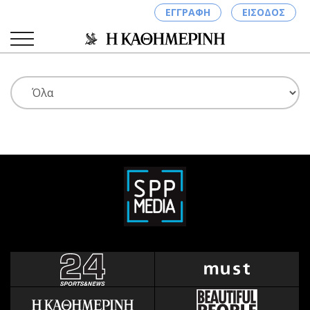
ΕΓΓΡΑΦΗ
ΕΙΣΟΔΟΣ
ΚΑΤΗΓΟΡΙΕΣ
ΣΥΝΔΕΣΗ
Κύπρος
Απόψεις
Παιδεία
Αρθρογραφία
Υγεία
The Hill
Πολιτική
Υγεία
Βουλευτικές 2026
Αγγελίες
Εκλογές 2024
Ενοικιάζονται
Προεδρικές 2023
Πωλούνται
Δημοσκοπήσεις
Ζητούν εργασία
Διπλωματία
Θέσεις εργασίας