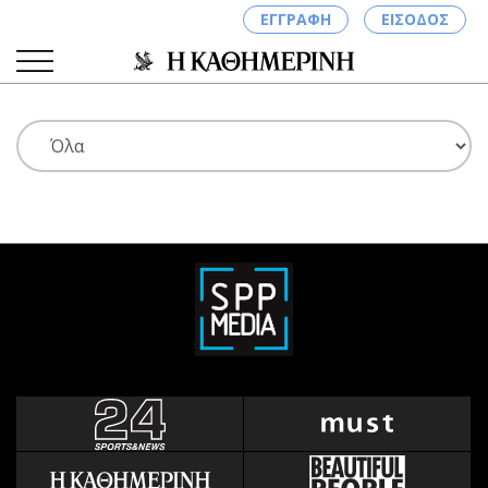
ΕΓΓΡΑΦΗ
ΕΙΣΟΔΟΣ
ΚΑΤΗΓΟΡΙΕΣ
ΣΥΝΔΕΣΗ
Κύπρος
Απόψεις
Παιδεία
Αρθρογραφία
Υγεία
The Hill
Πολιτική
Υγεία
Βουλευτικές 2026
Αγγελίες
Εκλογές 2024
Ενοικιάζονται
Προεδρικές 2023
Πωλούνται
Δημοσκοπήσεις
Ζητούν εργασία
Διπλωματία
Θέσεις εργασίας