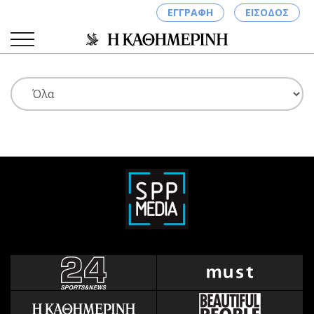
ΕΓΓΡΑΦΗ
ΕΙΣΟΔΟΣ
ΚΑΤΗΓΟΡΙΕΣ
ΣΥΝΔΕΣΗ
Κύπρος
Απόψεις
Παιδεία
Αρθρογραφία
Υγεία
The Hill
Πολιτική
Υγεία
Βουλευτικές 2026
Αγγελίες
Εκλογές 2024
Ενοικιάζονται
Προεδρικές 2023
Πωλούνται
Δημοσκοπήσεις
Ζητούν εργασία
Διπλωματία
Θέσεις εργασίας