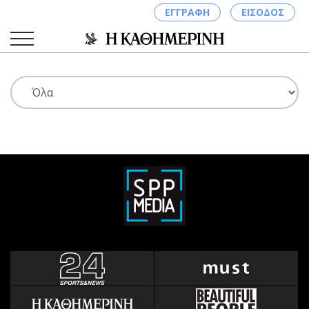
ΕΓΓΡΑΦΗ
ΕΙΣΟΔΟΣ
ΚΑΤΗΓΟΡΙΕΣ
ΣΥΝΔΕΣΗ
Κύπρος
Απόψεις
Παιδεία
Αρθρογραφία
Υγεία
The Hill
Πολιτική
Υγεία
Βουλευτικές 2026
Αγγελίες
Εκλογές 2024
Ενοικιάζονται
Προεδρικές 2023
Πωλούνται
Δημοσκοπήσεις
Ζητούν εργασία
Διπλωματία
Θέσεις εργασίας