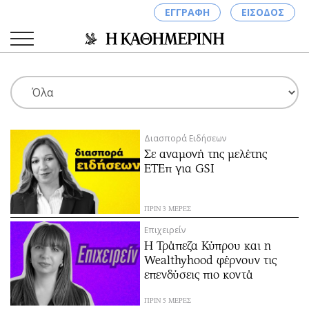
ΕΓΓΡΑΦΗ
ΕΙΣΟΔΟΣ
ΚΑΤΗΓΟΡΙΕΣ
ΣΥΝΔΕΣΗ
Διασπορά Ειδήσεων
Κύπρος
Απόψεις
Σε αναμονή της μελέτης
Παιδεία
Αρθρογραφία
ΕΤΕπ για GSI
Υγεία
The Hill
Πολιτική
Υγεία
ΠΡΙΝ 3 ΜΕΡΕΣ
Βουλευτικές 2026
Αγγελίες
Επιχειρείν
Εκλογές 2024
Ενοικιάζονται
Η Τράπεζα Κύπρου και η
Wealthyhood φέρνουν τις
Προεδρικές 2023
Πωλούνται
επενδύσεις πιο κοντά
Δημοσκοπήσεις
Ζητούν εργασία
Διπλωματία
Θέσεις εργασίας
ΠΡΙΝ 5 ΜΕΡΕΣ