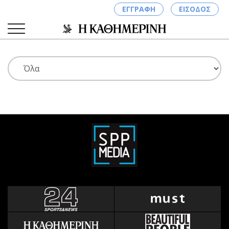
ΕΓΓΡΑΦΗ
ΕΙΣΟΔΟΣ
ΚΑΤΗΓΟΡΙΕΣ
ΣΥΝΔΕΣΗ
Κύπρος
Απόψεις
Παιδεία
Αρθρογραφία
Υγεία
The Hill
Πολιτική
Υγεία
Βουλευτικές 2026
Αγγελίες
Εκλογές 2024
Ενοικιάζονται
Προεδρικές 2023
Πωλούνται
Δημοσκοπήσεις
Ζητούν εργασία
Διπλωματία
Θέσεις εργασίας