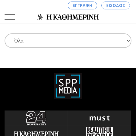
ΕΓΓΡΑΦΗ
ΕΙΣΟΔΟΣ
ΚΑΤΗΓΟΡΙΕΣ
ΣΥΝΔΕΣΗ
Κύπρος
Απόψεις
Παιδεία
Αρθρογραφία
Υγεία
The Hill
Πολιτική
Υγεία
Βουλευτικές 2026
Αγγελίες
Εκλογές 2024
Ενοικιάζονται
Προεδρικές 2023
Πωλούνται
Δημοσκοπήσεις
Ζητούν εργασία
Διπλωματία
Θέσεις εργασίας