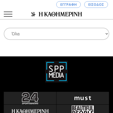
ΕΓΓΡΑΦΗ
ΕΙΣΟΔΟΣ
ΚΑΤΗΓΟΡΙΕΣ
ΣΥΝΔΕΣΗ
Κύπρος
Απόψεις
Παιδεία
Αρθρογραφία
Υγεία
The Hill
Πολιτική
Υγεία
Βουλευτικές 2026
Αγγελίες
Εκλογές 2024
Ενοικιάζονται
Προεδρικές 2023
Πωλούνται
Δημοσκοπήσεις
Ζητούν εργασία
Διπλωματία
Θέσεις εργασίας