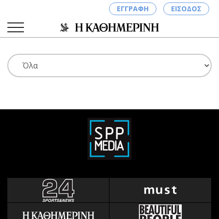
ΕΓΓΡΑΦΗ
ΕΙΣΟΔΟΣ
ΚΑΤΗΓΟΡΙΕΣ
ΣΥΝΔΕΣΗ
Κύπρος
Απόψεις
Παιδεία
Αρθρογραφία
Υγεία
The Hill
Πολιτική
Υγεία
Βουλευτικές 2026
Αγγελίες
Εκλογές 2024
Ενοικιάζονται
Προεδρικές 2023
Πωλούνται
Δημοσκοπήσεις
Ζητούν εργασία
Διπλωματία
Θέσεις εργασίας