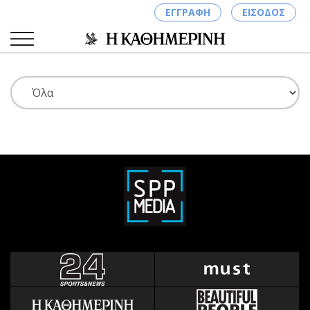
ΕΓΓΡΑΦΗ
ΕΙΣΟΔΟΣ
ΚΑΤΗΓΟΡΙΕΣ
ΣΥΝΔΕΣΗ
Κύπρος
Απόψεις
Παιδεία
Αρθρογραφία
Υγεία
The Hill
Πολιτική
Υγεία
Βουλευτικές 2026
Αγγελίες
Εκλογές 2024
Ενοικιάζονται
Προεδρικές 2023
Πωλούνται
Δημοσκοπήσεις
Ζητούν εργασία
Διπλωματία
Θέσεις εργασίας