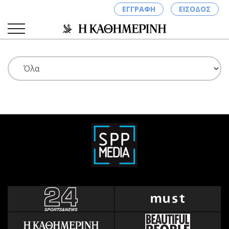
ΕΓΓΡΑΦΗ
ΕΙΣΟΔΟΣ
ΚΑΤΗΓΟΡΙΕΣ
ΣΥΝΔΕΣΗ
Κύπρος
Απόψεις
Παιδεία
Αρθρογραφία
Υγεία
The Hill
Πολιτική
Υγεία
Βουλευτικές 2026
Αγγελίες
Εκλογές 2024
Ενοικιάζονται
Προεδρικές 2023
Πωλούνται
Δημοσκοπήσεις
Ζητούν εργασία
Διπλωματία
Θέσεις εργασίας