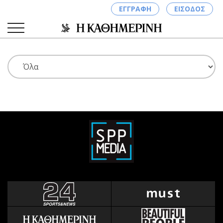
ΕΓΓΡΑΦΗ
ΕΙΣΟΔΟΣ
ΚΑΤΗΓΟΡΙΕΣ
ΣΥΝΔΕΣΗ
Κύπρος
Απόψεις
Παιδεία
Αρθρογραφία
Υγεία
The Hill
Πολιτική
Υγεία
Βουλευτικές 2026
Αγγελίες
Εκλογές 2024
Ενοικιάζονται
Προεδρικές 2023
Πωλούνται
Δημοσκοπήσεις
Ζητούν εργασία
Διπλωματία
Θέσεις εργασίας