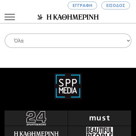
ΕΓΓΡΑΦΗ
ΕΙΣΟΔΟΣ
ΚΑΤΗΓΟΡΙΕΣ
ΣΥΝΔΕΣΗ
Κύπρος
Απόψεις
Παιδεία
Αρθρογραφία
Υγεία
The Hill
Πολιτική
Υγεία
Βουλευτικές 2026
Αγγελίες
Εκλογές 2024
Ενοικιάζονται
Προεδρικές 2023
Πωλούνται
Δημοσκοπήσεις
Ζητούν εργασία
Διπλωματία
Θέσεις εργασίας