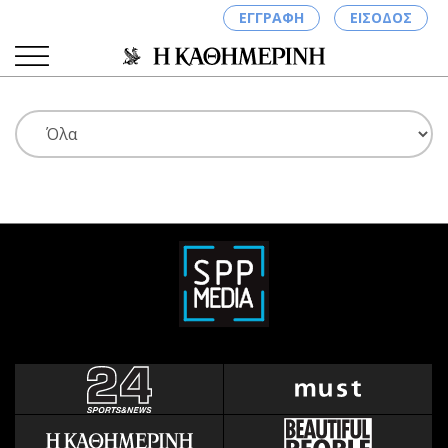
ΕΓΓΡΑΦΗ
ΕΙΣΟΔΟΣ
ΚΑΤΗΓΟΡΙΕΣ
ΣΥΝΔΕΣΗ
Κύπρος
Απόψεις
Παιδεία
Αρθρογραφία
Υγεία
The Hill
Πολιτική
Υγεία
Βουλευτικές 2026
Αγγελίες
Εκλογές 2024
Ενοικιάζονται
Προεδρικές 2023
Πωλούνται
Δημοσκοπήσεις
Ζητούν εργασία
Διπλωματία
Θέσεις εργασίας