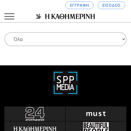
ΕΓΓΡΑΦΗ
ΕΙΣΟΔΟΣ
ΚΑΤΗΓΟΡΙΕΣ
ΣΥΝΔΕΣΗ
Κύπρος
Απόψεις
Παιδεία
Αρθρογραφία
Υγεία
The Hill
Πολιτική
Υγεία
Βουλευτικές 2026
Αγγελίες
Εκλογές 2024
Ενοικιάζονται
Προεδρικές 2023
Πωλούνται
Δημοσκοπήσεις
Ζητούν εργασία
Διπλωματία
Θέσεις εργασίας