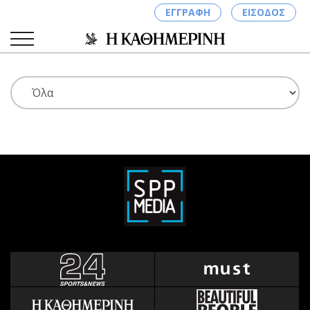
ΕΓΓΡΑΦΗ
ΕΙΣΟΔΟΣ
ΚΑΤΗΓΟΡΙΕΣ
ΣΥΝΔΕΣΗ
Κύπρος
Απόψεις
Παιδεία
Αρθρογραφία
Υγεία
The Hill
Πολιτική
Υγεία
Βουλευτικές 2026
Αγγελίες
Εκλογές 2024
Ενοικιάζονται
Προεδρικές 2023
Πωλούνται
Δημοσκοπήσεις
Ζητούν εργασία
Διπλωματία
Θέσεις εργασίας