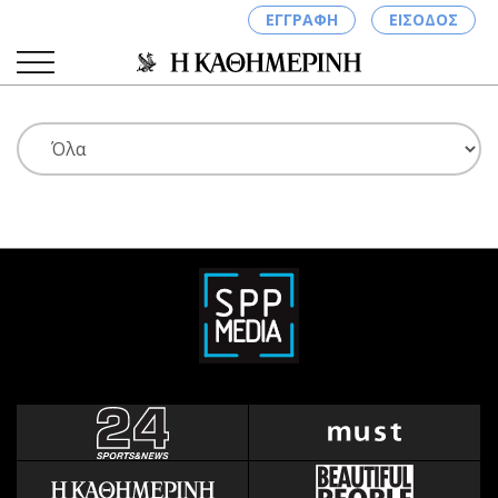
ΕΓΓΡΑΦΗ
ΕΙΣΟΔΟΣ
ΚΑΤΗΓΟΡΙΕΣ
ΣΥΝΔΕΣΗ
Κύπρος
Απόψεις
Παιδεία
Αρθρογραφία
Υγεία
The Hill
Πολιτική
Υγεία
Βουλευτικές 2026
Αγγελίες
Εκλογές 2024
Ενοικιάζονται
Προεδρικές 2023
Πωλούνται
Δημοσκοπήσεις
Ζητούν εργασία
Διπλωματία
Θέσεις εργασίας