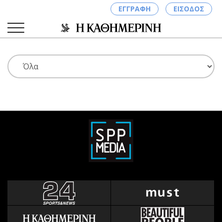
ΕΓΓΡΑΦΗ
ΕΙΣΟΔΟΣ
ΚΑΤΗΓΟΡΙΕΣ
ΣΥΝΔΕΣΗ
Κύπρος
Απόψεις
Παιδεία
Αρθρογραφία
Υγεία
The Hill
Πολιτική
Υγεία
Βουλευτικές 2026
Αγγελίες
Εκλογές 2024
Ενοικιάζονται
Προεδρικές 2023
Πωλούνται
Δημοσκοπήσεις
Ζητούν εργασία
Διπλωματία
Θέσεις εργασίας