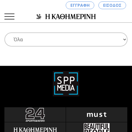
ΕΓΓΡΑΦΗ
ΕΙΣΟΔΟΣ
ΚΑΤΗΓΟΡΙΕΣ
ΣΥΝΔΕΣΗ
Κύπρος
Απόψεις
Παιδεία
Αρθρογραφία
Υγεία
The Hill
Πολιτική
Υγεία
Βουλευτικές 2026
Αγγελίες
Εκλογές 2024
Ενοικιάζονται
Προεδρικές 2023
Πωλούνται
Δημοσκοπήσεις
Ζητούν εργασία
Διπλωματία
Θέσεις εργασίας