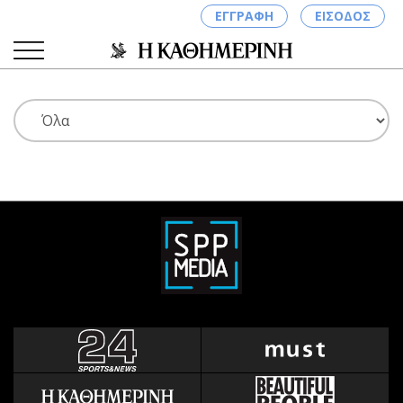
ΕΓΓΡΑΦΗ
ΕΙΣΟΔΟΣ
ΚΑΤΗΓΟΡΙΕΣ
ΣΥΝΔΕΣΗ
Κύπρος
Απόψεις
Παιδεία
Αρθρογραφία
Υγεία
The Hill
Πολιτική
Υγεία
Βουλευτικές 2026
Αγγελίες
Εκλογές 2024
Ενοικιάζονται
Προεδρικές 2023
Πωλούνται
Δημοσκοπήσεις
Ζητούν εργασία
Διπλωματία
Θέσεις εργασίας