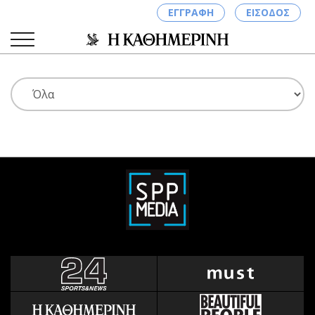
ΕΓΓΡΑΦΗ
ΕΙΣΟΔΟΣ
ΚΑΤΗΓΟΡΙΕΣ
ΣΥΝΔΕΣΗ
Κύπρος
Απόψεις
Παιδεία
Αρθρογραφία
Υγεία
The Hill
Πολιτική
Υγεία
Βουλευτικές 2026
Αγγελίες
Εκλογές 2024
Ενοικιάζονται
Προεδρικές 2023
Πωλούνται
Δημοσκοπήσεις
Ζητούν εργασία
Διπλωματία
Θέσεις εργασίας