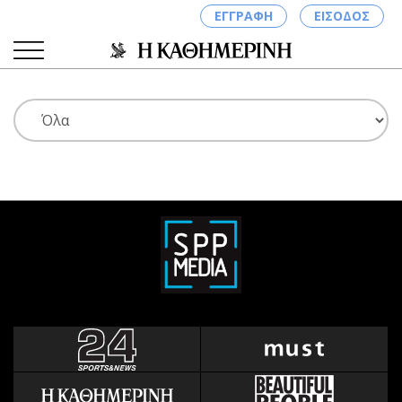
ΕΓΓΡΑΦΗ
ΕΙΣΟΔΟΣ
ΚΑΤΗΓΟΡΙΕΣ
ΣΥΝΔΕΣΗ
Κύπρος
Απόψεις
Παιδεία
Αρθρογραφία
Υγεία
The Hill
Πολιτική
Υγεία
Βουλευτικές 2026
Αγγελίες
Εκλογές 2024
Ενοικιάζονται
Προεδρικές 2023
Πωλούνται
Δημοσκοπήσεις
Ζητούν εργασία
Διπλωματία
Θέσεις εργασίας