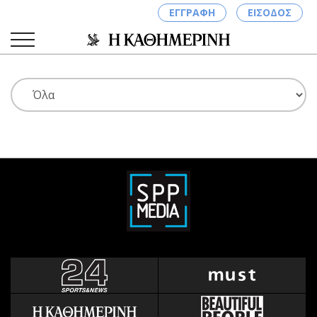
ΕΓΓΡΑΦΗ
ΕΙΣΟΔΟΣ
ΚΑΤΗΓΟΡΙΕΣ
ΣΥΝΔΕΣΗ
Κύπρος
Απόψεις
Παιδεία
Αρθρογραφία
Υγεία
The Hill
Πολιτική
Υγεία
Βουλευτικές 2026
Αγγελίες
Εκλογές 2024
Ενοικιάζονται
Προεδρικές 2023
Πωλούνται
Δημοσκοπήσεις
Ζητούν εργασία
Διπλωματία
Θέσεις εργασίας