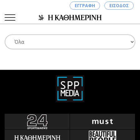
ΕΓΓΡΑΦΗ
ΕΙΣΟΔΟΣ
ΚΑΤΗΓΟΡΙΕΣ
ΣΥΝΔΕΣΗ
Κύπρος
Απόψεις
Παιδεία
Αρθρογραφία
Υγεία
The Hill
Πολιτική
Υγεία
Βουλευτικές 2026
Αγγελίες
Εκλογές 2024
Ενοικιάζονται
Προεδρικές 2023
Πωλούνται
Δημοσκοπήσεις
Ζητούν εργασία
Διπλωματία
Θέσεις εργασίας