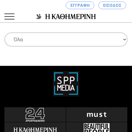
ΕΓΓΡΑΦΗ
ΕΙΣΟΔΟΣ
ΚΑΤΗΓΟΡΙΕΣ
ΣΥΝΔΕΣΗ
Κύπρος
Απόψεις
Παιδεία
Αρθρογραφία
Υγεία
The Hill
Πολιτική
Υγεία
Βουλευτικές 2026
Αγγελίες
Εκλογές 2024
Ενοικιάζονται
Προεδρικές 2023
Πωλούνται
Δημοσκοπήσεις
Ζητούν εργασία
Διπλωματία
Θέσεις εργασίας