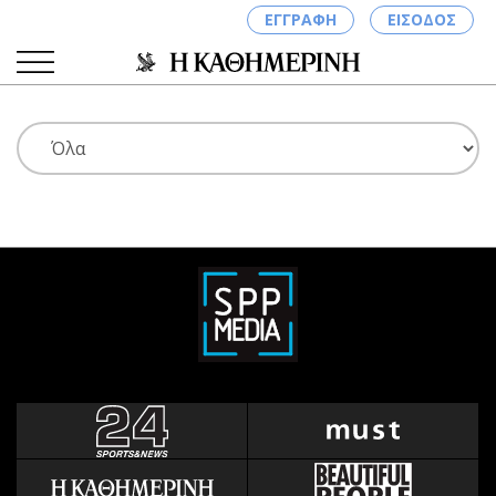
ΕΓΓΡΑΦΗ
ΕΙΣΟΔΟΣ
ΚΑΤΗΓΟΡΙΕΣ
ΣΥΝΔΕΣΗ
Κύπρος
Απόψεις
Παιδεία
Αρθρογραφία
Υγεία
The Hill
Πολιτική
Υγεία
Βουλευτικές 2026
Αγγελίες
Εκλογές 2024
Ενοικιάζονται
Προεδρικές 2023
Πωλούνται
Δημοσκοπήσεις
Ζητούν εργασία
Διπλωματία
Θέσεις εργασίας