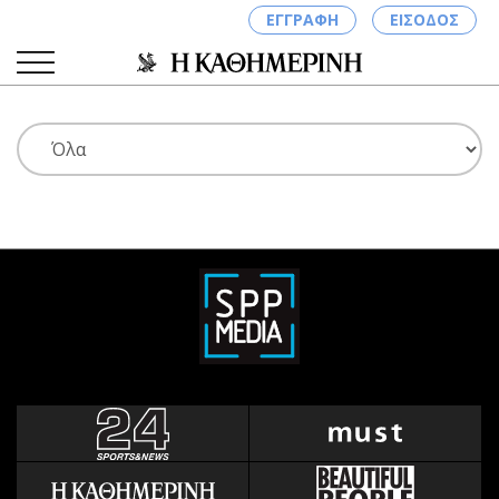
ΕΓΓΡΑΦΗ
ΕΙΣΟΔΟΣ
ΚΑΤΗΓΟΡΙΕΣ
ΣΥΝΔΕΣΗ
Κύπρος
Απόψεις
Παιδεία
Αρθρογραφία
Υγεία
The Hill
Πολιτική
Υγεία
Βουλευτικές 2026
Αγγελίες
Εκλογές 2024
Ενοικιάζονται
Προεδρικές 2023
Πωλούνται
Δημοσκοπήσεις
Ζητούν εργασία
Διπλωματία
Θέσεις εργασίας