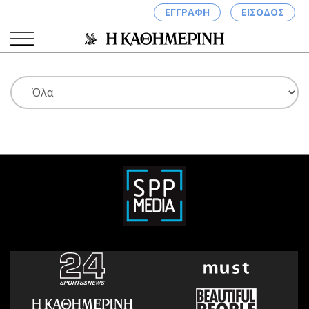
ΕΓΓΡΑΦΗ
ΕΙΣΟΔΟΣ
ΚΑΤΗΓΟΡΙΕΣ
ΣΥΝΔΕΣΗ
Κύπρος
Απόψεις
Παιδεία
Αρθρογραφία
Υγεία
The Hill
Πολιτική
Υγεία
Βουλευτικές 2026
Αγγελίες
Εκλογές 2024
Ενοικιάζονται
Προεδρικές 2023
Πωλούνται
Δημοσκοπήσεις
Ζητούν εργασία
Διπλωματία
Θέσεις εργασίας