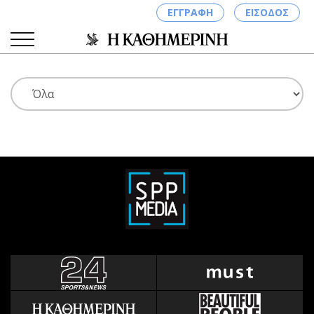
ΕΓΓΡΑΦΗ
ΕΙΣΟΔΟΣ
ΚΑΤΗΓΟΡΙΕΣ
ΣΥΝΔΕΣΗ
Κύπρος
Απόψεις
Παιδεία
Αρθρογραφία
Υγεία
The Hill
Πολιτική
Υγεία
Βουλευτικές 2026
Αγγελίες
Εκλογές 2024
Ενοικιάζονται
Προεδρικές 2023
Πωλούνται
Δημοσκοπήσεις
Ζητούν εργασία
Διπλωματία
Θέσεις εργασίας