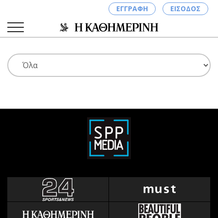
ΕΓΓΡΑΦΗ
ΕΙΣΟΔΟΣ
ΚΑΤΗΓΟΡΙΕΣ
ΣΥΝΔΕΣΗ
Κύπρος
Απόψεις
Παιδεία
Αρθρογραφία
Υγεία
The Hill
Πολιτική
Υγεία
Βουλευτικές 2026
Αγγελίες
Εκλογές 2024
Ενοικιάζονται
Προεδρικές 2023
Πωλούνται
Δημοσκοπήσεις
Ζητούν εργασία
Διπλωματία
Θέσεις εργασίας