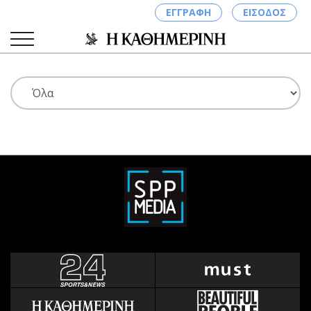
ΕΓΓΡΑΦΗ
ΕΙΣΟΔΟΣ
ΚΑΤΗΓΟΡΙΕΣ
ΣΥΝΔΕΣΗ
Κύπρος
Απόψεις
Παιδεία
Αρθρογραφία
Υγεία
The Hill
Πολιτική
Υγεία
Βουλευτικές 2026
Αγγελίες
Εκλογές 2024
Ενοικιάζονται
Προεδρικές 2023
Πωλούνται
Δημοσκοπήσεις
Ζητούν εργασία
Διπλωματία
Θέσεις εργασίας