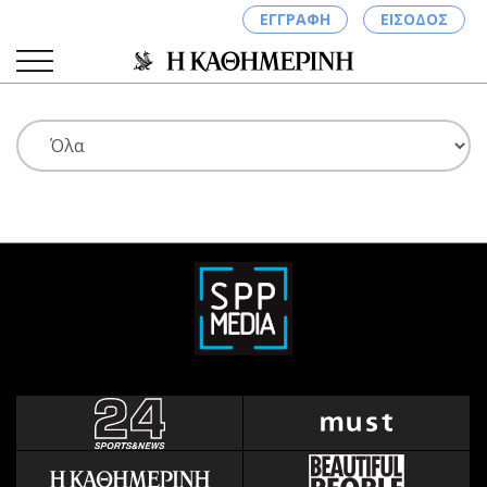
ΕΓΓΡΑΦΗ
ΕΙΣΟΔΟΣ
ΚΑΤΗΓΟΡΙΕΣ
ΣΥΝΔΕΣΗ
Κύπρος
Απόψεις
Παιδεία
Αρθρογραφία
Υγεία
The Hill
Πολιτική
Υγεία
Βουλευτικές 2026
Αγγελίες
Εκλογές 2024
Ενοικιάζονται
Προεδρικές 2023
Πωλούνται
Δημοσκοπήσεις
Ζητούν εργασία
Διπλωματία
Θέσεις εργασίας