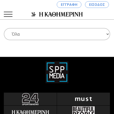
ΕΓΓΡΑΦΗ
ΕΙΣΟΔΟΣ
ΚΑΤΗΓΟΡΙΕΣ
ΣΥΝΔΕΣΗ
Κύπρος
Απόψεις
Παιδεία
Αρθρογραφία
Υγεία
The Hill
Πολιτική
Υγεία
Βουλευτικές 2026
Αγγελίες
Εκλογές 2024
Ενοικιάζονται
Προεδρικές 2023
Πωλούνται
Δημοσκοπήσεις
Ζητούν εργασία
Διπλωματία
Θέσεις εργασίας