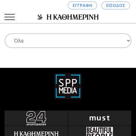
ΕΓΓΡΑΦΗ
ΕΙΣΟΔΟΣ
ΚΑΤΗΓΟΡΙΕΣ
ΣΥΝΔΕΣΗ
Κύπρος
Απόψεις
Παιδεία
Αρθρογραφία
Υγεία
The Hill
Πολιτική
Υγεία
Βουλευτικές 2026
Αγγελίες
Εκλογές 2024
Ενοικιάζονται
Προεδρικές 2023
Πωλούνται
Δημοσκοπήσεις
Ζητούν εργασία
Διπλωματία
Θέσεις εργασίας