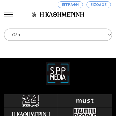
ΕΓΓΡΑΦΗ
ΕΙΣΟΔΟΣ
ΚΑΤΗΓΟΡΙΕΣ
ΣΥΝΔΕΣΗ
Κύπρος
Απόψεις
Παιδεία
Αρθρογραφία
Υγεία
The Hill
Πολιτική
Υγεία
Βουλευτικές 2026
Αγγελίες
Εκλογές 2024
Ενοικιάζονται
Προεδρικές 2023
Πωλούνται
Δημοσκοπήσεις
Ζητούν εργασία
Διπλωματία
Θέσεις εργασίας