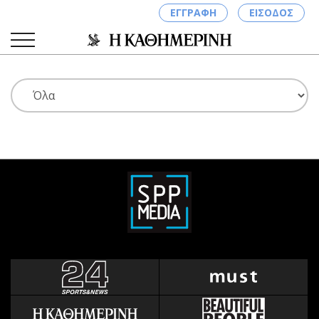
ΕΓΓΡΑΦΗ
ΕΙΣΟΔΟΣ
ΚΑΤΗΓΟΡΙΕΣ
ΣΥΝΔΕΣΗ
Κύπρος
Απόψεις
Παιδεία
Αρθρογραφία
Υγεία
The Hill
Πολιτική
Υγεία
Βουλευτικές 2026
Αγγελίες
Εκλογές 2024
Ενοικιάζονται
Προεδρικές 2023
Πωλούνται
Δημοσκοπήσεις
Ζητούν εργασία
Διπλωματία
Θέσεις εργασίας