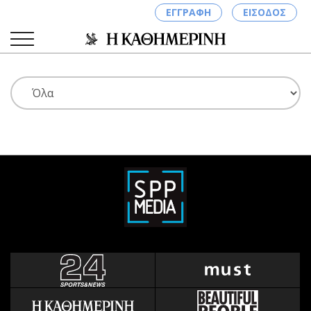
ΕΓΓΡΑΦΗ
ΕΙΣΟΔΟΣ
ΚΑΤΗΓΟΡΙΕΣ
ΣΥΝΔΕΣΗ
Κύπρος
Απόψεις
Παιδεία
Αρθρογραφία
Υγεία
The Hill
Πολιτική
Υγεία
Βουλευτικές 2026
Αγγελίες
Εκλογές 2024
Ενοικιάζονται
Προεδρικές 2023
Πωλούνται
Δημοσκοπήσεις
Ζητούν εργασία
Διπλωματία
Θέσεις εργασίας