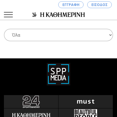
ΕΓΓΡΑΦΗ
ΕΙΣΟΔΟΣ
ΚΑΤΗΓΟΡΙΕΣ
ΣΥΝΔΕΣΗ
Κύπρος
Απόψεις
Παιδεία
Αρθρογραφία
Υγεία
The Hill
Πολιτική
Υγεία
Βουλευτικές 2026
Αγγελίες
Εκλογές 2024
Ενοικιάζονται
Προεδρικές 2023
Πωλούνται
Δημοσκοπήσεις
Ζητούν εργασία
Διπλωματία
Θέσεις εργασίας