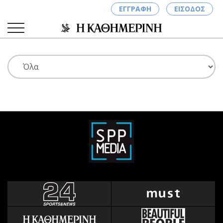
ΕΓΓΡΑΦΗ
ΕΙΣΟΔΟΣ
ΚΑΤΗΓΟΡΙΕΣ
ΣΥΝΔΕΣΗ
Κύπρος
Απόψεις
Παιδεία
Αρθρογραφία
Υγεία
The Hill
Πολιτική
Υγεία
Βουλευτικές 2026
Αγγελίες
Εκλογές 2024
Ενοικιάζονται
Προεδρικές 2023
Πωλούνται
Δημοσκοπήσεις
Ζητούν εργασία
Διπλωματία
Θέσεις εργασίας