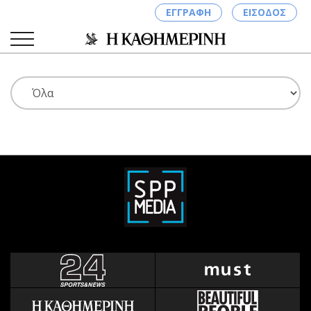
ΕΓΓΡΑΦΗ
ΕΙΣΟΔΟΣ
ΚΑΤΗΓΟΡΙΕΣ
ΣΥΝΔΕΣΗ
Κύπρος
Απόψεις
Παιδεία
Αρθρογραφία
Υγεία
The Hill
Πολιτική
Υγεία
Βουλευτικές 2026
Αγγελίες
Εκλογές 2024
Ενοικιάζονται
Προεδρικές 2023
Πωλούνται
Δημοσκοπήσεις
Ζητούν εργασία
Διπλωματία
Θέσεις εργασίας