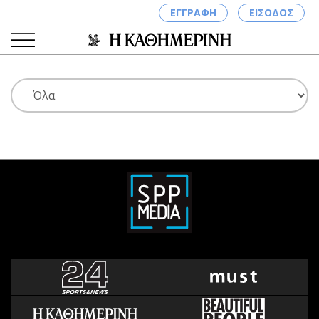
ΕΓΓΡΑΦΗ
ΕΙΣΟΔΟΣ
ΚΑΤΗΓΟΡΙΕΣ
ΣΥΝΔΕΣΗ
Κύπρος
Απόψεις
Παιδεία
Αρθρογραφία
Υγεία
The Hill
Πολιτική
Υγεία
Βουλευτικές 2026
Αγγελίες
Εκλογές 2024
Ενοικιάζονται
Προεδρικές 2023
Πωλούνται
Δημοσκοπήσεις
Ζητούν εργασία
Διπλωματία
Θέσεις εργασίας