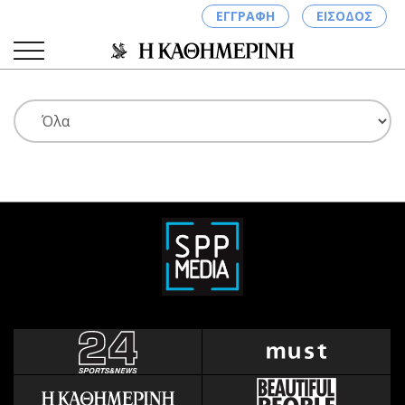
ΕΓΓΡΑΦΗ
ΕΙΣΟΔΟΣ
ΚΑΤΗΓΟΡΙΕΣ
ΣΥΝΔΕΣΗ
Κύπρος
Απόψεις
Παιδεία
Αρθρογραφία
Υγεία
The Hill
Πολιτική
Υγεία
Βουλευτικές 2026
Αγγελίες
Εκλογές 2024
Ενοικιάζονται
Προεδρικές 2023
Πωλούνται
Δημοσκοπήσεις
Ζητούν εργασία
Διπλωματία
Θέσεις εργασίας