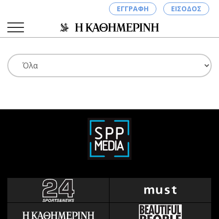
ΕΓΓΡΑΦΗ
ΕΙΣΟΔΟΣ
ΚΑΤΗΓΟΡΙΕΣ
ΣΥΝΔΕΣΗ
Κύπρος
Απόψεις
Παιδεία
Αρθρογραφία
Υγεία
The Hill
Πολιτική
Υγεία
Βουλευτικές 2026
Αγγελίες
Εκλογές 2024
Ενοικιάζονται
Προεδρικές 2023
Πωλούνται
Δημοσκοπήσεις
Ζητούν εργασία
Διπλωματία
Θέσεις εργασίας