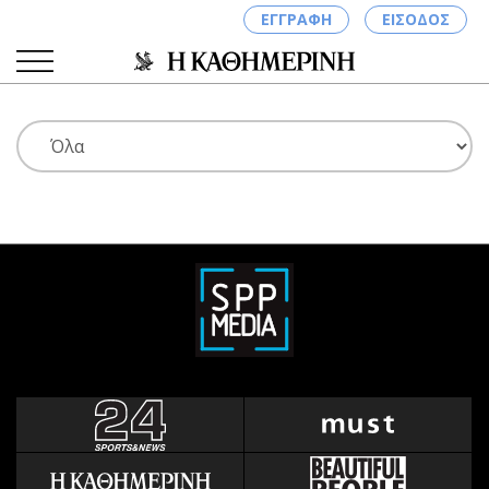
ΕΓΓΡΑΦΗ
ΕΙΣΟΔΟΣ
ΚΑΤΗΓΟΡΙΕΣ
ΣΥΝΔΕΣΗ
Κύπρος
Απόψεις
Παιδεία
Αρθρογραφία
Υγεία
The Hill
Πολιτική
Υγεία
Βουλευτικές 2026
Αγγελίες
Εκλογές 2024
Ενοικιάζονται
Προεδρικές 2023
Πωλούνται
Δημοσκοπήσεις
Ζητούν εργασία
Διπλωματία
Θέσεις εργασίας