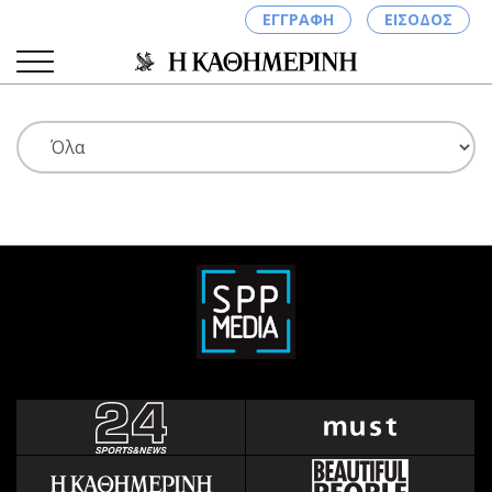
ΕΓΓΡΑΦΗ
ΕΙΣΟΔΟΣ
ΚΑΤΗΓΟΡΙΕΣ
ΣΥΝΔΕΣΗ
Κύπρος
Απόψεις
Παιδεία
Αρθρογραφία
Υγεία
The Hill
Πολιτική
Υγεία
Βουλευτικές 2026
Αγγελίες
Εκλογές 2024
Ενοικιάζονται
Προεδρικές 2023
Πωλούνται
Δημοσκοπήσεις
Ζητούν εργασία
Διπλωματία
Θέσεις εργασίας