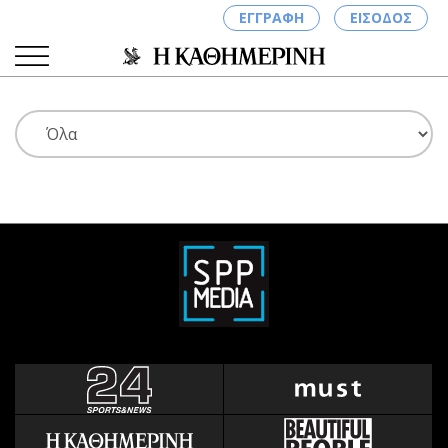
ΕΓΓΡΑΦΗ
ΕΙΣΟΔΟΣ
ΚΑΤΗΓΟΡΙΕΣ
ΣΥΝΔΕΣΗ
Κύπρος
Απόψεις
Παιδεία
Αρθρογραφία
Υγεία
The Hill
Πολιτική
Υγεία
Βουλευτικές 2026
Αγγελίες
Εκλογές 2024
Ενοικιάζονται
Προεδρικές 2023
Πωλούνται
Δημοσκοπήσεις
Ζητούν εργασία
Διπλωματία
Θέσεις εργασίας