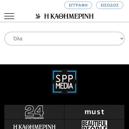
ΕΓΓΡΑΦΗ
ΕΙΣΟΔΟΣ
ΚΑΤΗΓΟΡΙΕΣ
ΣΥΝΔΕΣΗ
Κύπρος
Απόψεις
Παιδεία
Αρθρογραφία
Υγεία
The Hill
Πολιτική
Υγεία
Βουλευτικές 2026
Αγγελίες
Εκλογές 2024
Ενοικιάζονται
Προεδρικές 2023
Πωλούνται
Δημοσκοπήσεις
Ζητούν εργασία
Διπλωματία
Θέσεις εργασίας