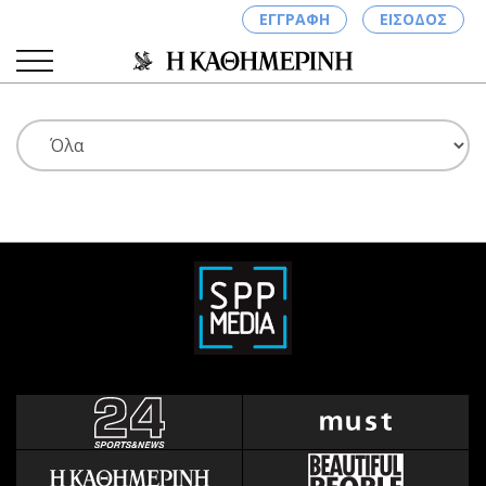
ΕΓΓΡΑΦΗ
ΕΙΣΟΔΟΣ
ΚΑΤΗΓΟΡΙΕΣ
ΣΥΝΔΕΣΗ
Κύπρος
Απόψεις
Παιδεία
Αρθρογραφία
Υγεία
The Hill
Πολιτική
Υγεία
Βουλευτικές 2026
Αγγελίες
Εκλογές 2024
Ενοικιάζονται
Προεδρικές 2023
Πωλούνται
Δημοσκοπήσεις
Ζητούν εργασία
Διπλωματία
Θέσεις εργασίας