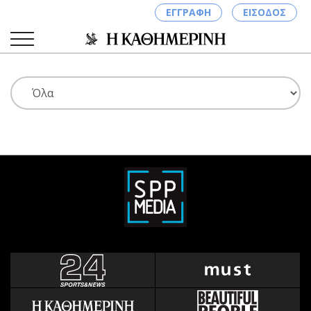
ΕΓΓΡΑΦΗ
ΕΙΣΟΔΟΣ
ΚΑΤΗΓΟΡΙΕΣ
ΣΥΝΔΕΣΗ
Κύπρος
Απόψεις
Παιδεία
Αρθρογραφία
Υγεία
The Hill
Πολιτική
Υγεία
Βουλευτικές 2026
Αγγελίες
Εκλογές 2024
Ενοικιάζονται
Προεδρικές 2023
Πωλούνται
Δημοσκοπήσεις
Ζητούν εργασία
Διπλωματία
Θέσεις εργασίας