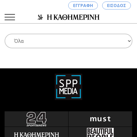
ΕΓΓΡΑΦΗ
ΕΙΣΟΔΟΣ
ΚΑΤΗΓΟΡΙΕΣ
ΣΥΝΔΕΣΗ
Κύπρος
Απόψεις
Παιδεία
Αρθρογραφία
Υγεία
The Hill
Πολιτική
Υγεία
Βουλευτικές 2026
Αγγελίες
Εκλογές 2024
Ενοικιάζονται
Προεδρικές 2023
Πωλούνται
Δημοσκοπήσεις
Ζητούν εργασία
Διπλωματία
Θέσεις εργασίας